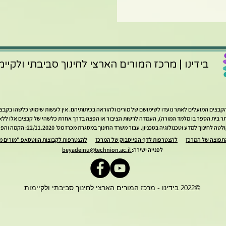
בידינו | מרכז המורים הארצי לחינוך סביבתי ולקיימ
ל הקבצים המועלים לאתר נועדו לשימושם של מורים ולהוראה בכיתותיהם. אין לעשות שימוש כלשהו בקב
 בית הספר בו מלמד המורה), העמדה לרשות הציבור או הפצה בדרך אחרת כלשהי של קבצים אלו ללא א
ע וטכנולוגיה בטכניון. עבור משרד החינוך במסגרת מכרז מס' 22/11.2020: הקמה והפעלה של מרכזי המורים הארציים.
תפוצה של המרכז
להצטרפות לדף הפייסבוק של המרכז
להצטרפות לקבוצות הווטסאפ "מורים מל
לפנייה ישירה:
beyadeinu@technion.ac.il
©2022 בידינו - מרכז המורים הארצי לחינוך סביבתי ולקיימות