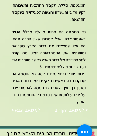
המעטפת כוללת תקציר ההרצאה וחשיבותה,
רקע מדעי והעשרה והצעות לפעילויות בעקבות
ההרצאה.
גזי החממה הם פחות מ 1% מכלל הגזים
באטמוספירה. אבל למרות שאין הרבה מהם,
הם אלו שמצילים את כדור הארץ מקפיאה
ומווסתים את הטמפרטורה שלו. מה קורה
לטמפרטורה של כדור הארץ כאשר מוסיפים עוד
ועוד גזי חממה לאטמוספירה?
פרופ' יוחאי כספי מסביר למה גזי החממה הם
שחקנים כה ראשיים באקלים של כדור הארץ.
ומתוך כך, איך הוספת גזי חממה לאטמוספירה
על ידי פעילות אנושית גורמת להתחממות כדור
הארץ.
למשאב הקודם >
< למשאב הבא
בידינו | מרכז המורים הארצי לחינוך