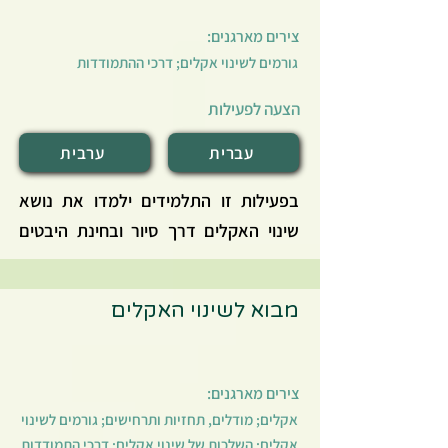
צירים מארגנים:
גורמים לשינוי אקלים; דרכי ההתמודדות
הצעה לפעילות
עברית
ערבית
בפעילות זו התלמידים ילמדו את נושא
שינוי האקלים דרך סיור ובחינת היבטים
שונים הקשורים לשינוי אקלים במרחב
הציבורי. פעילות זו מזמנת התבוננות
מבוא לשינוי האקלים
במרחב העירוני כאמצעי להעמקת
המודעות וההבנה של נושא שינוי אקלים,
ומתאימה לאחר למידה מקדימה של
צירים מארגנים:
היבטים שונים ומושגים בנושא. הפעילות
אקלים; מודלים, תחזיות ותרחישים; גורמים לשינוי
מזמנת פעולה ועשייה לפי בחירת
אקלים; השלכות של שינוי אקלים; דרכי התמודדות