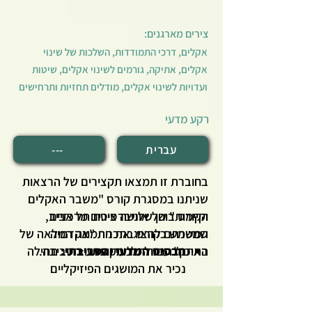
עבודת צוות וחשיבה ביקורתית, ומחבר בין
ידע מדעי לבין יישום במציאות המקומית,
צירים מארגנים:
כולל עידוד למעורבות אזרחית ופעולה
אקלים, דרכי התמודדות, השלכות של שינוי
בקהילה.
אקלים, אתיקה, גורמים לשינוי אקלים, שיטות
ועדויות לשינוי אקלים, מודלים תחזיות ותרחישים
רקע מדעי
עברית
---
בחוברת זו תמצאו תקצירים של הרצאות
שניתנו במסגרת קורס "משבר האקלים
הקורס בוחן שלושה צירים מרכזיים
וקיימות" של אוניברסיטת תל אביב,
המשמש כקורס בתכנית "אקדמיה
שמטרתם להציג את התמונה המלאה של
האתגר הגדול של תקופתנו:
הבסיס המדעי והסביבתי:
בתיכון" עבור תלמידי מדעי הסביבה.
תחילה
נכיר את המושגים הפיזיקליים
העומדים בבסיס משבר האקלים
ותופעת ההתחממות הגלובלית.