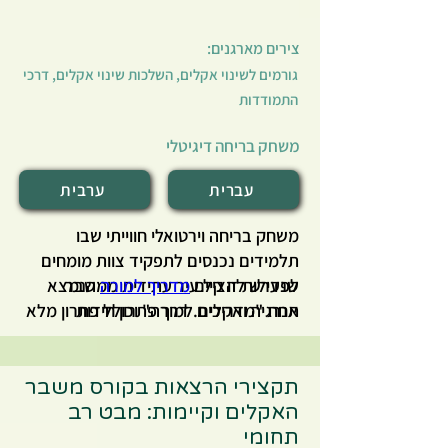
צירים מארגנים:
גורמים לשינוי אקלים, השלכות שינוי אקלים, דרכי
התמודדות
משחק בריחה דיגיטלי
עברית
ערבית
משחק בריחה וירטואלי חווייתי שבו
תלמידים נכנסים לתפקיד צוות מומחים
לפעילות זו קיים
מדריך למורה
שנדרש להציל עיר עתידית ממשבר
הנמצא
אנרגיה ואקלים. דרך פתרון חידות
תחת "מדריכים למורה" וכולל פתרון מלא
ומשימות אינטראקטיביות, התלמידים
למשחק (נגיש למורים שנרשמו ואושרו
לאתר).
לומדים על מקורות אנרגיה מתחדשת,
תכנון עירוני חכם, ואתגרי ייצור וצריכת
תקצירי הרצאות בקורס משבר
חשמל, ומתנסים בקבלת החלטות
האקלים וקיימות: מבט רב
מערכתיות. המשחק משלב למידה פעילה,
תחומי