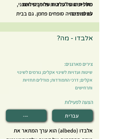
כולל תרגום לערבית של הפעילויות
משפיעים על פליטות פחמן דו חמצני,
לתלמידים.
עצים וצמחיה סופחים פחמן. גם בבית
הספר ובסביבתו יש תהליכים המשפיעים
על פליטות וקליטה של פחמן דו חמצני.
אלבדו - מה?
בתחנה זו התלמידים יצאו לסיור התבוננות
בסביבה הקרובה ויאתרו גורמים הקשורים
לשינוי האקלים.
צירים מארגנים:
שיטות ועדויות לשינוי אקלים; גורמים לשינוי
אקלים; דרכי התמודדות; מודלים תחזיות
ותרחישים
הצעה לפעילות
עברית
---
אלבדו (albedo) הוא ערך המתאר את