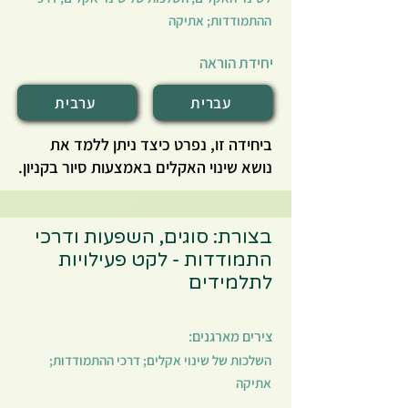
ההתמודדות; אתיקה
יחידת הוראה
עברית
ערבית
ביחידה זו, נפרט כיצד ניתן ללמד את
נושא שינוי האקלים באמצעות סיור בקניון.
הקניון מאפשר לבחון את שינוי האקלים
מנקודת מבט ייחודית הטומנת בתוכה מצד
אחד את המתח בין תרבות הצריכה והבילוי
בצורת: סוגים, השפעות ודרכי
שאנו רגילים אליו בעולם המערבי, ובין
התמודדות - לקט פעילויות
החובה שלנו כאזרחים מודעים ואחראים
לתלמידים
לדאוג לצמצום של ההשלכות הקשות של
צריכה מוגברת הקשורות באופן הדוק
צירים מארגנים:
לשינוי האקלים. הקניון מוכר למרבית
השלכות של שינוי אקלים; דרכי ההתמודדות;
התלמידים המבלים בו שעות מזמנם
אתיקה
ומאפשר ללמוד על נושא שינוי האקלים