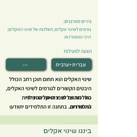
שהתקיים בשנת תשפ"ג, ובהמשך יתכננו
רעיון לחדר בריחה.
צירים מארגנים:
גורמים לשינוי אקלים; השלכות של שינוי האקלים;
דרכי התמודדות
הצעה לפעילות
עברית+ערבית
---
שינוי האקלים הוא תחום תוכן רחב הכולל
היבטים הקשורים לגורמים לשינוי האקלים,
השלכות של שינוי האקלים ודרכי
כולל תרגום לערבית של הפעילויות
לתלמידים.
התמודדות. בתחנה זו התלמידים יתוודעו
למידע ונתונים הקשורים לשינוי האקלים
דרך פעילות משחקית. בפעילות זו
בינגו שינוי אקלים
התלמידים יחשפו להיבטים שונים של שינוי