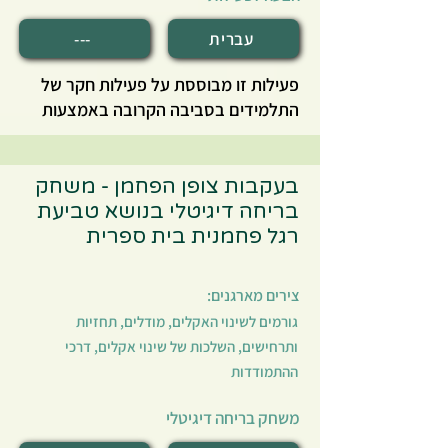
עברית
---
פעילות זו מבוססת על פעילות חקר של
התלמידים בסביבה הקרובה באמצעות
מפת סיכוני אקלים לאומית של המשרד
להגנת הסביבה
בשני נושאי סיכון
אקלימיים - איי חום עירוניים והצפות
בעקבות צופן הפחמן - משחק
מנחלים ולאחריה הצעות של התלמידים
בריחה דיגיטלי בנושא טביעת
לתכנון מקומי מותאם אקלים לסוגיות אלו.
רגל פחמנית בית ספרית
צירים מארגנים:
גורמים לשינוי האקלים, מודלים, תחזיות
ותרחישים, השלכות של שינוי אקלים, דרכי
ההתמודדות
משחק בריחה דיגיטלי