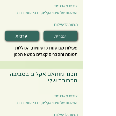
עבודה, הצעות להעמקה, וטיפים פדגוגיים.
צירים מארגנים:
הניסויים תוכננו כך שיהיו נגישים, גמישים
השלכות של שינוי אקלים, דרכי התמודדות
ורלוונטיים, תוך קישור בין מדע לתופעות
אקלימיות ממשיות. האוגדן מותאם
הצעה לפעילות
לתכניות הלימודים הקיימות וכולל קישורים
לעריכה והדפסה. הוא מהווה כלי חשוב
עברית
ערבית
בהוראת נושא מורכב זה בדרך פעילה,
פעילות מבוססת כרטיסיות, הכוללות
נגישה ומשמעותית.
תמונות והסברים קצרים בנושא תכנון
מותאם אקלים, שיכולות לשמש בסיס
למגוון פעילויות לימודיות, שיסייעו
לתלמידים להבין טוב יותר את אתגרי שינוי
תכנון מותאם אקלים בסביבה
האקלים והפתרונות התכנוניים האפשריים.
הקרובה שלי
הפעילות כוללת מספר רעיונות לפעילויות
פתיחה ולפעילויות סיכום שניתן לשלב
צירים מארגנים:
בשיעורים.
השלכות של שינוי אקלים, דרכי התמודדות
הצעה לפעילות