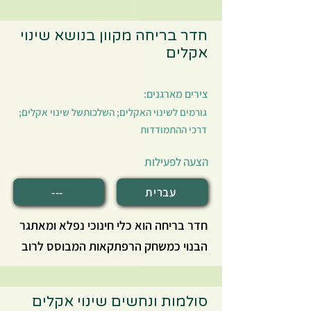
בפעילות זו יערכו התלמידים הדמיה שבה
יגלו מה מדעני העבר חושבים על ההווה
חדר בריחה מקוון בנושא שינוי
והעתיד בנושא שינוי האקלים ואלו
אקלים
פתרונות הם מציעים.
צירים מארגנים:
גורמים לשינוי האקלים; השלכותשל שינוי אקלים;
דרכי ההתמודדות
הצעה לפעילות
עברית
---
חדר בריחה הוא כלי חינוכי נפלא ומאתגר
הבנוי כמשחק הרפתקאות המבוסס לרוב
על אתגר מוביל וחידות המובילות לפתרונו.
בתחנה זו התלמידים יכירו שלושה חדרי
סולמות ונחשים שינוי אקלים
בריחה שהוצגו בשבוע החקר הארצי