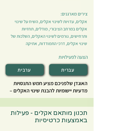
באתרי הקצה. באמצעות המחשבון ניתן
להעריך את החיסכון בפליטות בהשוואה
צירים מארגנים:
לתרחיש ייחוס של הטמנה מלאה. לדוגמה,
אקלים, עדויות לשינוי אקלים, השיח על שינוי
מיון במפעל RDF מפחית את הפליטות
אקלים במרחב הציבורי, מודלים, תחזיות
ביותר מ־50%. הכלי מסייע כיום גם בתכנון
ותרחישים, גורמים לשינוי האקלים, השלכות של
אסטרטגי ובבניית תרחישים עתידיים
שינוי אקלים, דרכי התמודדות, אתיקה
לטיפול יעיל יותר בפסולת.
הצעה לפעילויות
עברית
ערבית
האוגדן שלפניכם מציע חמש התנסויות
מדעיות יישומיות להבנת שינוי האקלים –
אחד האתגרים הגדולים של המאה ה-21.
מטרת האוגדן היא לקדם למידה חווייתית
ומבוססת-חקר, המפתחת אוריינות
תכנון מותאם אקלים - פעילות
מדעית, חשיבה ביקורתית ויכולת פתרון
באמצעות כרטיסיות
בעיות. כל ניסוי כולל הנחיות ברורות, דפי