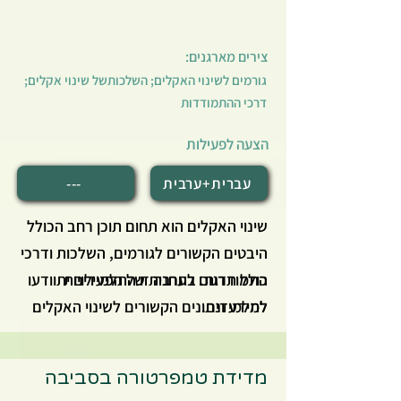
אקלים - גורמים, השלכות ודרכי
התמודדות.
צירים מארגנים:
גורמים לשינוי האקלים; השלכותשל שינוי אקלים;
דרכי ההתמודדות
הצעה לפעילות
עברית+ערבית
---
שינוי האקלים הוא תחום תוכן רחב הכולל
היבטים הקשורים לגורמים, השלכות ודרכי
כולל תרגום לערבית של הפעילויות
התמודדות. בתחנה זו התלמידים יתוודעו
לתלמידים.
למידע ונתונים הקשורים לשינוי האקלים
דרך פעילות משחקית. שבה ילמדו את
מילון המונחים הבסיסי הקשור לשינוי
מדידת טמפרטורה בסביבה
אקלים, ויחשפו להיבטים שונים של שינוי