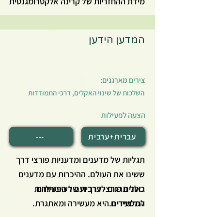
מידת ההחזריות של קרינה אלקטרומגנטית
ממשטח או גוף. פעילות האדם על כדור
הארץ, כגון, שינוי תכסית ובירוא יערות
המדען הידען
עלולים להשפיע על האלבדו של כדור
הארץ וכתוצאה מכך על האקלים.
בפעילות זו התלמידים יערכו ניסוי המדגים
צירים מארגנים:
את השפעת האלבדו על האקלים.
השלכות של שינוי האקלים, דרכי התמודדות
הצעה לפעילות
עברית+ערבית
---
תגליות של מדענים ומדעניות פורצי דרך
ששינו את העולם. ההיכרות עם מדענים
גאונים פורצי דרך ועם רעיונותיהם
כולל תרגום לערבית של הפעילויות
לתלמידים.
המסעירים היא מעשירה ומאתגרת.