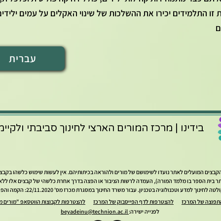
 זו התלמידים יכירו את ההשלכות של שינוי האקלים על עמים ילידי
ם
עברית
בידינו | מרכז המורים הארצי לחינוך סביבתי ולקיימ
ל הקבצים המועלים לאתר נועדו לשימושם של מורים ולהוראה בכיתותיהם. אין לעשות שימוש כלשהו בקב
 בית הספר בו מלמד המורה), העמדה לרשות הציבור או הפצה בדרך אחרת כלשהי של קבצים אלו ללא א
ע וטכנולוגיה בטכניון. עבור משרד החינוך במסגרת מכרז מס' 22/11.2020: הקמה והפעלה של מרכזי המורים הארציים.
תפוצה של המרכז
להצטרפות לדף הפייסבוק של המרכז
להצטרפות לקבוצות הווטסאפ "מורים מל
לפנייה ישירה:
beyadeinu@technion.ac.il