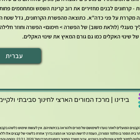
- קרחונים לבנים מחזירים את רוב קרינת השמש ומתחממים פחות מ
עה מקררת על פני כדה"א. כתוצאה מהפשרת הקרחונים, גדל שטח ה
ך מעגלי (לולאת משוב) של הפשרה > חימום> הפשרה וחוזר חלילה. 
שינוי האקלים כמו גם גורם המאיץ את שינוי האקלים.
עברית
בידינו | מרכז המורים הארצי לחינוך סביבתי ולקיימ
ל הקבצים המועלים לאתר נועדו לשימושם של מורים ולהוראה בכיתותיהם. אין לעשות שימוש כלשהו בקב
 בית הספר בו מלמד המורה), העמדה לרשות הציבור או הפצה בדרך אחרת כלשהי של קבצים אלו ללא א
ע וטכנולוגיה בטכניון. עבור משרד החינוך במסגרת מכרז מס' 22/11.2020: הקמה והפעלה של מרכזי המורים הארציים.