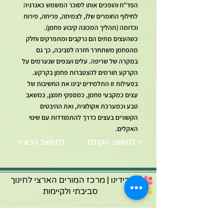
הפד"ח והופכים אותו לסוכר המשמש כאנרגיה
לחילוף החומרים שלו, לצמיחה, פריחה, פירות
וכדומה (תהליך המכונה קיבוע פחמן).
כשהעצים מתים הם נרקבים ומתפרקים וחלק
מהפחמן משתחרר חזרה לסביבה, כך גם
במקרה של שריפה. עלים וענפים שנערמים על
הקרקע תורמים להצטברות פחמן בקרקע.
בפעילות זו התלמידים יבינו את החשיבות של
עצים כמקבעי פחמן, כמספקי חמצן, כמשאב
טבע וכמערכת אקולוגית, ואת ההיבטים
הקשורים בעצים כדרך להתמודדות עם שינוי
האקלים.
למשאב הקודם >
< למשאב הבא
בידינו | מרכז המורים הארצי לחינוך
סביבתי ולקיימות
אתר מרכז המורים בידינו כולל חומרי הוראה מגוונים. כל הקבצים