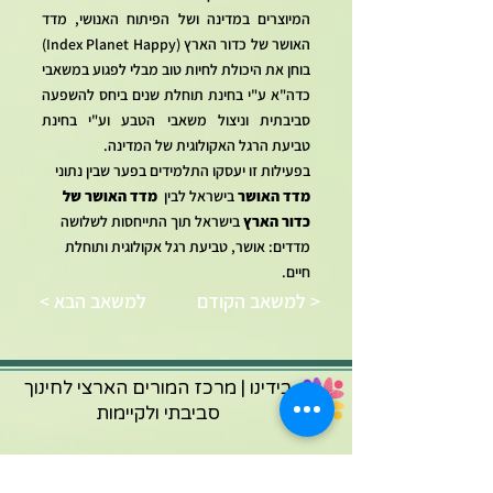
המיוצרים במדינה ושל הפיתוח האנושי, מדד
האושר של כדור הארץ (Index Planet Happy)
בוחן את היכולת לחיות טוב מבלי לפגוע במשאבי
כדה"א ע"י בחינת תוחלת שנים ביחס להשפעה
סביבתית וניצול משאבי הטבע וע"י בחינת
טביעת הרגל האקולוגית של המדינה.
בפעילות זו יעסקו התלמידים בפער שבין נתוני
מדד האושר
בישראל לבין
מדד האושר של
כדור הארץ
בישראל תוך התייחסות לשלושה
מדדים: אושר, טביעת רגל אקולוגית ותוחלת
חיים.
למשאב הקודם >
< למשאב הבא
בידינו | מרכז המורים הארצי לחינוך
סביבתי ולקיימות
אתר מרכז המורים בידינו כולל חומרי הוראה מגוונים. כל הקבצים
המועלים לאתר נועדו לשימושם של מורים ולהוראה בכיתותיהם. אין