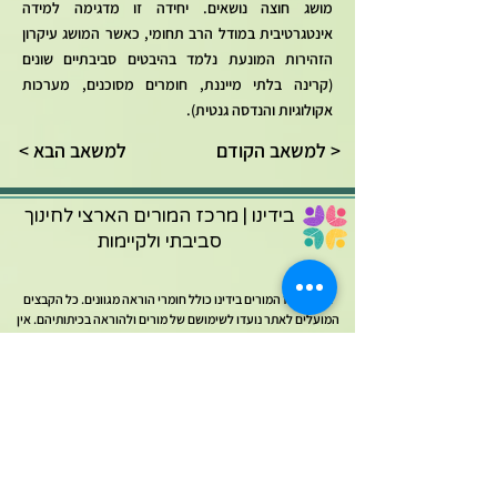
מושג חוצה נושאים. יחידה זו מדגימה למידה
אינטגרטיבית במודל הרב תחומי, כאשר המושג עיקרון
הזהירות המונעת נלמד בהיבטים סביבתיים שונים
(קרינה בלתי מייננת, חומרים מסוכנים, מערכות
אקולוגיות והנדסה גנטית).
למשאב הקודם >
< למשאב הבא
בידינו | מרכז המורים הארצי לחינוך
סביבתי ולקיימות
אתר מרכז המורים בידינו כולל חומרי הוראה מגוונים. כל הקבצים
המועלים לאתר נועדו לשימושם של מורים ולהוראה בכיתותיהם. אין
לעשות שימוש כלשהו בקבצים אלו לכל מטרה אחרת ובכלל זה שימוש
מסחרי, פרסום באתר אחר (למעט אתר בית הספר בו מלמד המורה),
העמדה לרשות הציבור או הפצה בדרך אחרת כלשהי של קבצים אלו
ללא אישור ממרכז בידינו.
מרכז המורים מופעל על ידי הפקולטה לחינוך למדע וטכנולוגיה
בטכניון. עבור משרד החינוך במסגרת מכרז מס' 22/11.2020: הקמה
והפעלה של מרכזי המורים הארציים.
להצטרפות לרשימת התפוצה של המרכז
להצטרפות לדף